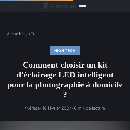
Kimetrak
📰
Accueil
›
High Tech
HIGH TECH
Comment choisir un kit
d'éclairage LED intelligent
pour la photographie à domicile
?
thérèse
•
18 février 2024
•
6 min de lecture