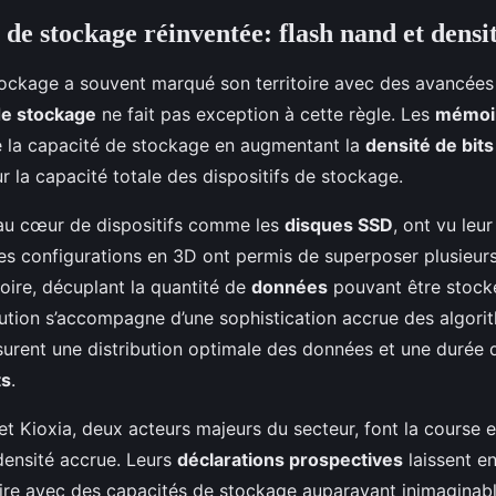
de stockage réinventée: flash nand et densit
tockage a souvent marqué son territoire avec des avancées s
e stockage
ne fait pas exception à cette règle. Les
mémoir
é la capacité de stockage en augmentant la
densité de bits
 la capacité totale des dispositifs de stockage.
au cœur de dispositifs comme les
disques SSD
, ont vu leur
 des configurations en 3D ont permis de superposer plusieu
oire, décuplant la quantité de
données
pouvant être stocké
lution s’accompagne d’une sophistication accrue des algori
ssurent une distribution optimale des données et une durée 
ts
.
et Kioxia, deux acteurs majeurs du secteur, font la course 
densité accrue. Leurs
déclarations prospectives
laissent en
e avec des capacités de stockage auparavant inimaginabl