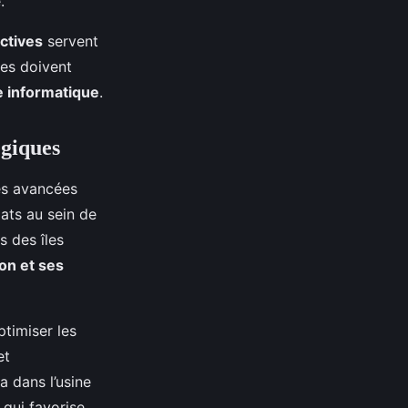
.
ctives
servent
es doivent
 informatique
.
égiques
s avancées
ats au sein de
s des îles
on et ses
ptimiser les
et
a dans l’usine
 qui favorise