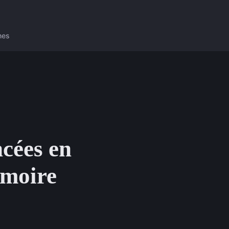
nes
ncées en
émoire