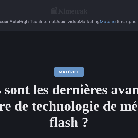
Kimetrak
📰
cueil
Actu
High Tech
Internet
Jeux-video
Marketing
Matériel
Smartpho
MATÉRIEL
 sont les dernières ava
re de technologie de m
flash ?