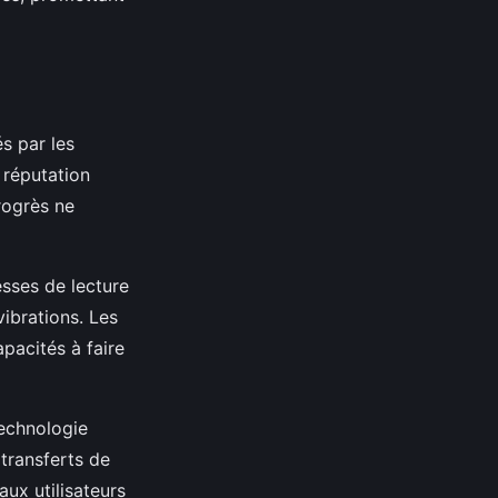
és par les
 réputation
rogrès ne
esses de lecture
vibrations. Les
pacités à faire
technologie
transferts de
ux utilisateurs