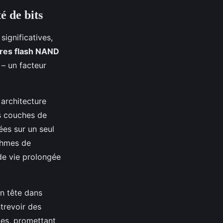
é de bits
ignificatives,
es flash NAND
– un facteur
 architecture
rs couches de
es sur un seul
thmes de
de vie prolongée
en tête dans
trevoir des
es, promettant