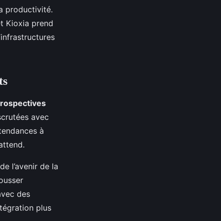
a productivité.
et Kioxia prend
infrastructures
ts
prospectives
scrutées avec
tendances à
attend.
e l’avenir de la
ousser
avec des
ntégration plus