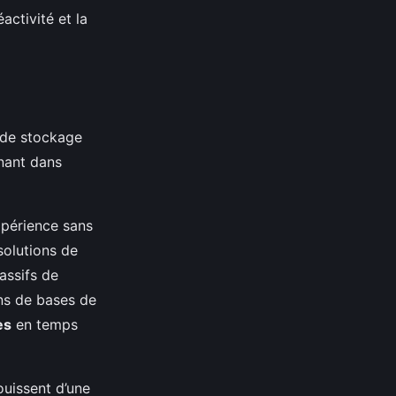
éactivité et la
 de stockage
nant dans
xpérience sans
solutions de
assifs de
ons de bases de
es
en temps
ouissent d’une