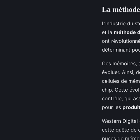
La méthode 
L’industrie du s
et la
méthode d
ont révolutionn
déterminant pour
Ces mémoires, 
évoluer. Ainsi,
cellules de mém
chip. Cette évo
contrôle, qui a
pour les
produi
Western Digital 
cette quête de 
puces de mémoir