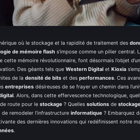
mérique où le stockage et la rapidité de traitement des
don
logie de mémoire flash
s’impose comme un pilier central. 
de cette mémoire révolutionnaire, font désormais l’objet d’u
ovation. Des géants tels que
Western Digital
et
Kioxia
s’emp
mites de la
densité de bits
et des
performances
. Ces avan
les
entreprises
désireuses de se frayer un chemin dans l’uni
digital
. Alors, dans cette effervescence technologique, quell
 de route pour le
stockage
? Quelles
solutions
de
stockag
t de remodeler l’infrastructure
informatique
? Embarquez d
tivante des dernières innovations qui redéfinissent notre m
onnées
.