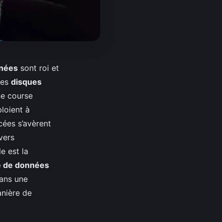
nées
sont roi et
Les
disques
ne course
loient à
cées s’avèrent
vers
e est la
e de données
ans une
anière de