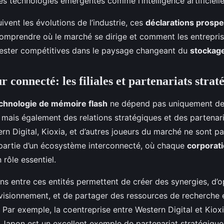
s technologies émergentes comme l’intelligence artificielle
ivent les évolutions de l’industrie, ces
déclarations prospe
omprendre où le marché se dirige et comment les entrepris
rester compétitives dans le paysage changeant du
stockage
r connecté: les filiales et partenariats strat
chnologie de mémoire flash
ne dépend pas uniquement de
 mais également des relations stratégiques et des partenari
tern Digital, Kioxia, et d’autres joueurs du marché ne sont pa
nt partie d’un écosystème interconnecté, où chaque
corporati
 rôle essentiel.
ns entre ces entités permettent de créer des synergies, d’o
visionnement, et de partager des ressources de recherche 
ar exemple, la coentreprise entre Western Digital et Kioxi
 Japon est un excellent exemple de partenariat stratégique