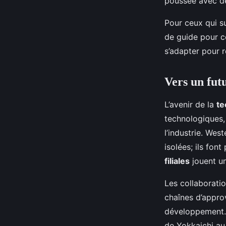
poussée avec de
Pour ceux qui su
de guide pour c
s’adapter pour 
Vers un futu
L’avenir de la
te
technologiques,
l’industrie. Wes
isolées; ils fo
filiales
jouent un
Les collaboratio
chaînes d’appro
développement. P
de Yokkaichi au